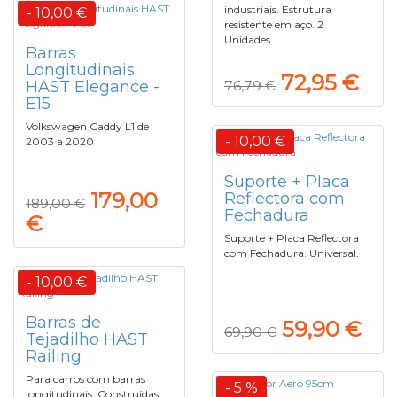
industriais. Estrutura
- 10,00 €
resistente em aço. 2
Unidades.
Barras
Longitudinais
72,95 €
HAST Elegance -
76,79 €
E15
Volkswagen Caddy L1 de
- 10,00 €
2003 a 2020
Suporte + Placa
179,00
Reflectora com
189,00 €
Fechadura
€
Suporte + Placa Reflectora
com Fechadura. Universal.
- 10,00 €
Barras de
59,90 €
69,90 €
Tejadilho HAST
Railing
Para carros com barras
- 5 %
longitudinais. Construídas