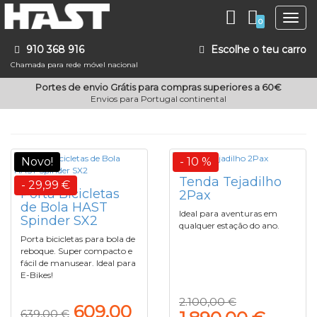
Togg
0
navig
910 368 916
Escolhe o teu carro
Chamada para rede móvel nacional
Portes de envio Grátis para compras superiores a 60€
Envios para Portugal continental
Novo!
- 10 %
Tenda Tejadilho
- 29,99 €
Porta Bicicletas
2Pax
de Bola HAST
Ideal para aventuras em
Spinder SX2
qualquer estação do ano.
Porta bicicletas para bola de
reboque. Super compacto e
fácil de manusear. Ideal para
E-Bikes!
2.100,00 €
609,00
639,00 €