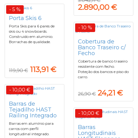
3.042,11 €
2.890,00 €
- 5 %
Porta Skis 6
Porta Skis para 6 pares de
- 10 %
skis ou 4 snowboards.
Construido em aluminio.
Cobertura de
Borrachas de qualidade.
Banco Traseiro c/
Fecho
Cobertura de banco traseiro
resistente com fecho.
113,91 €
119,90 €
Poteção dos bancos e piso do
carro.
- 10,00 €
24,21 €
26,90 €
Barras de
Tejadilho HAST
- 10,00 €
Railing Integrado
Barras em alumínio para
Barras
carros com perfil
Longitudinais
longitudinal integrado.