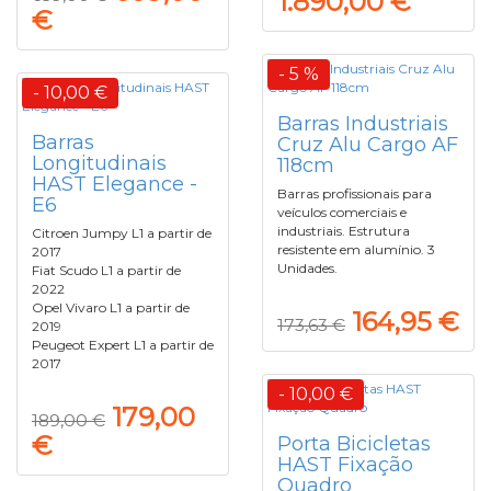
1.890,00 €
€
- 5 %
- 10,00 €
Barras Industriais
Barras
Cruz Alu Cargo AF
Longitudinais
118cm
HAST Elegance -
Barras profissionais para
E6
veículos comerciais e
industriais. Estrutura
Citroen Jumpy L1 a partir de
resistente em alumínio. 3
2017
Unidades.
Fiat Scudo L1 a partir de
2022
Opel Vivaro L1 a partir de
164,95 €
173,63 €
2019
Peugeot Expert L1 a partir de
2017
- 10,00 €
179,00
189,00 €
€
Porta Bicicletas
HAST Fixação
Quadro