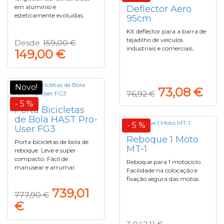
em alumínio e
Deflector Aero
esteticamente evoluídas.
95cm
Kit deflector para a barra de
tejadilho de veículos
Desde
159,00 €
industriais e comerciais.
149,00 €
Novo!
73,08 €
76,92 €
- 5 %
Porta Bicicletas
de Bola HAST Pro-
- 5 %
User FG3
Reboque 1 Moto
Porta bicicletas de bola de
MT-1
reboque. Leve e super
compacto. Fácil de
Reboque para 1 motociclo.
manusear e arrumar.
Facilidade na colocação e
fixação segura das motos.
739,01
777,90 €
€