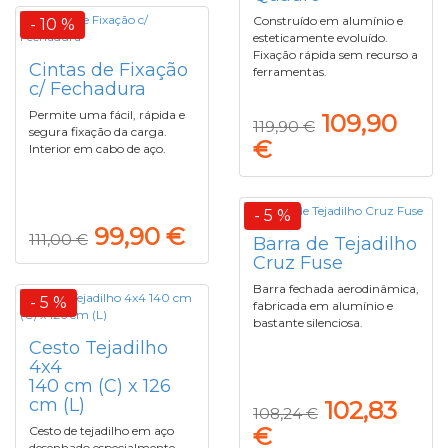
Construído em alumínio e
- 10 %
esteticamente evoluído.
Fixação rápida sem recurso a
Cintas de Fixação
ferramentas.
c/ Fechadura
Permite uma fácil, rápida e
109,90
119,90 €
segura fixação da carga.
€
Interior em cabo de aço.
- 5 %
99,90 €
111,00 €
Barra de Tejadilho
Cruz Fuse
Barra fechada aerodinâmica,
- 5 %
fabricada em alumínio e
bastante silenciosa.
Cesto Tejadilho
4x4
140 cm (C) x 126
cm (L)
102,83
108,24 €
€
Cesto de tejadilho em aço
desenhado especialmente