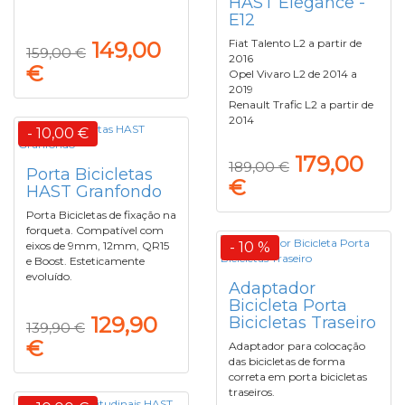
HAST Elegance -
E12
Fiat Talento L2 a partir de
149,00
159,00 €
2016
€
Opel Vivaro L2 de 2014 a
2019
Renault Trafic L2 a partir de
2014
- 10,00 €
179,00
189,00 €
Porta Bicicletas
€
HAST Granfondo
Porta Bicicletas de fixação na
forqueta. Compatível com
eixos de 9mm, 12mm, QR15
- 10 %
e Boost. Esteticamente
evoluído.
Adaptador
Bicicleta Porta
129,90
Bicicletas Traseiro
139,90 €
€
Adaptador para colocação
das bicicletas de forma
correta em porta bicicletas
traseiros.