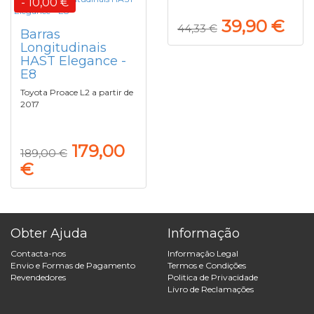
- 10,00 €
39,90 €
44,33 €
Barras
Longitudinais
HAST Elegance -
E8
Toyota Proace L2 a partir de
2017
179,00
189,00 €
€
Obter Ajuda
Informação
Contacta-nos
Informação Legal
Envio e Formas de Pagamento
Termos e Condições
Revendedores
Politica de Privacidade
Livro de Reclamações