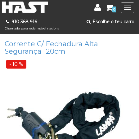
Togg
0
navig
910 368 916
Escolhe o teu carro
Chamada para rede móvel nacional
Corrente C/ Fechadura Alta
Segurança 120cm
- 10 %